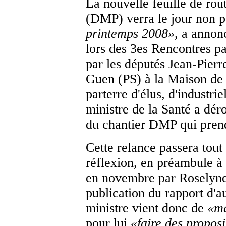
La nouvelle feuille de rou
(DMP) verra le jour non 
printemps 2008
»
, a anno
lors des 3es Rencontres p
par les députés Jean-Pie
Guen (PS) à la Maison de 
parterre d'élus, d'industrie
ministre de la Santé a dér
du chantier DMP qui prend
Cette relance passera tout
réflexion, en préambule à
en novembre par Roselyne
publication du rapport d'a
ministre vient donc de
«
ma
pour lui
«
faire des proposi