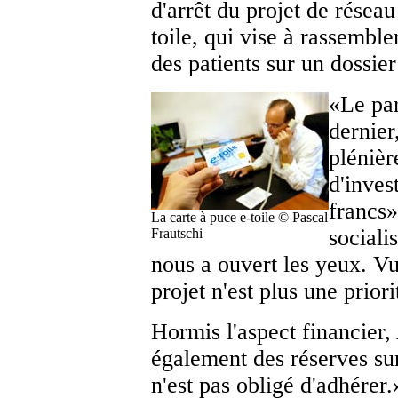
d'arrêt du projet de rése
toile, qui vise à rassembl
des patients sur un dossier
«Le par
dernier
plénièr
d'inves
francs»
La carte à puce e-toile © Pascal
sociali
Frautschi
nous a ouvert les yeux. Vu 
projet n'est plus une priori
Hormis l'aspect financier
également des réserves sur
n'est pas obligé d'adhérer