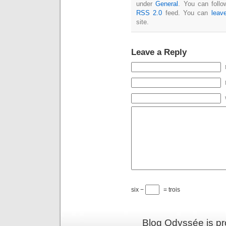
under
General
. You can follo
RSS 2.0
feed. You can
leav
site.
Leave a Reply
six −
= trois
Blog Odyssée is p