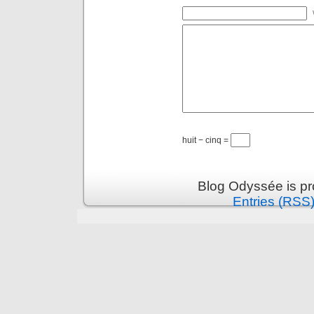
huit − cinq =
Blog Odyssée is p
Entries (RSS