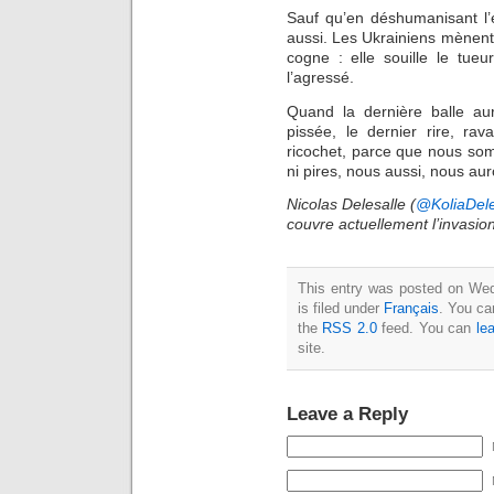
Sauf qu’en déshumanisant 
aussi. Les Ukrainiens mènent 
cogne : elle souille le tue
l’agressé.
Quand la dernière balle aur
pissée, le dernier rire, ra
ricochet, parce que nous s
ni pires, nous aussi, nous au
Nicolas Delesalle (
@KoliaDele
couvre actuellement l’invasion
This entry was posted on We
is filed under
Français
. You ca
the
RSS 2.0
feed. You can
le
site.
Leave a Reply