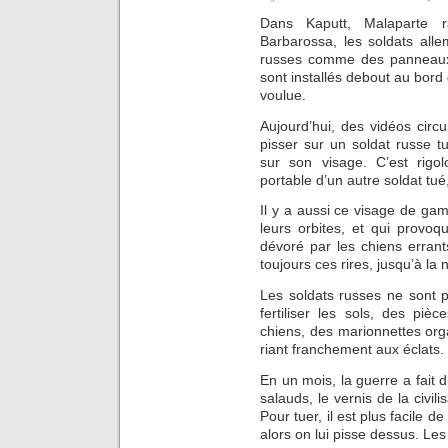
Dans Kaputt, Malaparte r
Barbarossa, les soldats alle
russes comme des panneaux i
sont installés debout au bord 
voulue.
Aujourd’hui, des vidéos circu
pisser sur un soldat russe t
sur son visage. C’est rigo
portable d’un autre soldat tu
Il y a aussi ce visage de ga
leurs orbites, et qui provoq
dévoré par les chiens errant
toujours ces rires, jusqu’à la
Les soldats russes ne sont 
fertiliser les sols, des pi
chiens, des marionnettes org
riant franchement aux éclats.
En un mois, la guerre a fait
salauds, le vernis de la civil
Pour tuer, il est plus facile de
alors on lui pisse dessus. Le