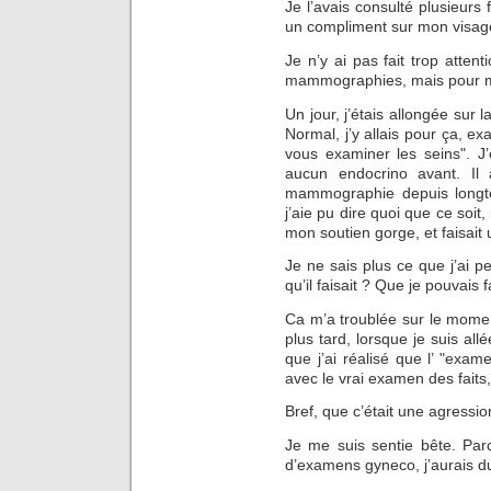
Je l’avais consulté plusieurs f
un compliment sur mon visage.
Je n’y ai pas fait trop attent
mammographies, mais pour moi
Un jour, j’étais allongée sur 
Normal, j’y allais pour ça, ex
vous examiner les seins". J’ét
aucun endocrino avant. Il 
mammographie depuis longte
j’aie pu dire quoi que ce soit
mon soutien gorge, et faisait 
Je ne sais plus ce que j’ai pe
qu’il faisait ? Que je pouvais 
Ca m’a troublée sur le moment
plus tard, lorsque je suis a
que j’ai réalisé que l’ "exame
avec le vrai examen des faits, qu
Bref, que c’était une agressio
Je me suis sentie bête. Par
d’examens gyneco, j’aurais d