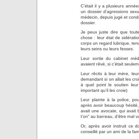
C’était il y a plusieurs années,
un dossier d’agressions sex
médecin, depuis jugé et cond
dossier.
Je peux juste dire que tou
chose : leur état de sidérati
corps un regard lubrique, te
leurs seins ou leurs fesses.
Leur sortie du cabinet méd
avaient rêvé, si c’était seule
Leur rêcits à leur mère, le
demandant si on allait les cro
à quel point le soutien leu
important qu’il les croie)
Leur plainte à la police, po
après avoir beaucoup hésité, 
avait une avocate, qui avait
t’on" au barreau, d’être mal 
Or, après avoir instruit ce d
conseillé par un ami de la fam