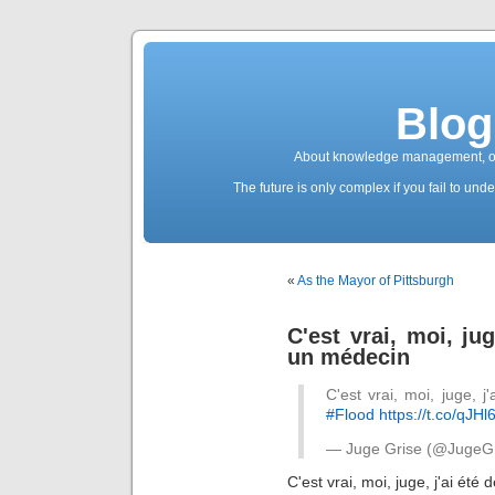
Blog
About knowledge management, ope
The future is only complex if you fail to unde
«
As the Mayor of Pittsburgh
C'est vrai, moi, ju
un médecin
C'est vrai, moi, juge, 
#Flood
https://t.co/qJ
— Juge Grise (@JugeG
C'est vrai, moi, juge, j'ai ét