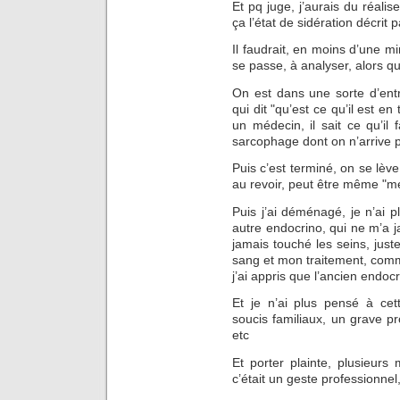
Et pq juge, j’aurais du réalis
ça l’état de sidération décrit
Il faudrait, en moins d’une mi
se passe, à analyser, alors qu
On est dans une sorte d’entr
qui dit "qu’est ce qu’il est en 
un médecin, il sait ce qu’il 
sarcophage dont on n’arrive p
Puis c’est terminé, on se lève
au revoir, peut être même "m
Puis j’ai déménagé, je n’ai p
autre endocrino, qui ne m’a 
jamais touché les seins, juste
sang et mon traitement, com
j’ai appris que l’ancien endoc
Et je n’ai plus pensé à ce
soucis familiaux, un grave pr
etc
Et porter plainte, plusieurs m
c’était un geste professionne