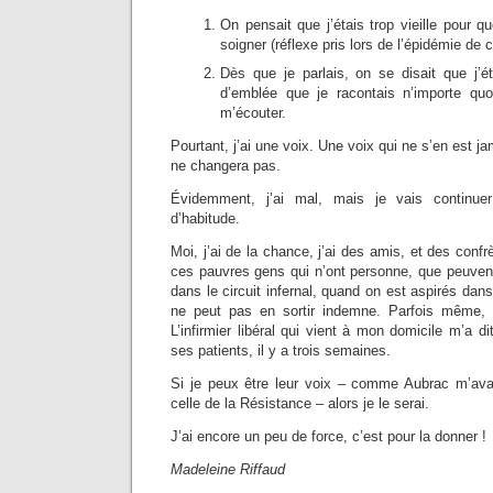
On pensait que j’étais trop vieille pour q
soigner (réflexe pris lors de l’épidémie de c
Dès que je parlais, on se disait que j’é
d’emblée que je racontais n’importe qu
m’écouter.
Pourtant, j’ai une voix. Une voix qui ne s’en est j
ne changera pas.
Évidemment, j’ai mal, mais je vais continu
d’habitude.
Moi, j’ai de la chance, j’ai des amis, et des confr
ces pauvres gens qui n’ont personne, que peuvent
dans le circuit infernal, quand on est aspirés dan
ne peut pas en sortir indemne. Parfois même,
L’infirmier libéral qui vient à mon domicile m’a di
ses patients, il y a trois semaines.
Si je peux être leur voix – comme Aubrac m’ava
celle de la Résistance – alors je le serai.
J’ai encore un peu de force, c’est pour la donner !
Madeleine Riffaud