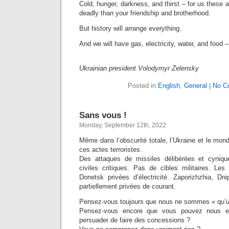
Cold, hunger, darkness, and thirst – for us these a
deadly than your friendship and brotherhood.
But history will arrange everything.
And we will have gas, electricity, water, and food
Ukrainian president Volodymyr Zelensky
Posted in
English
,
General
|
No C
Sans vous !
Monday, September 12th, 2022
Même dans l’obscurité totale, l’Ukraine et le mond
ces actes terroristes.
Des attaques de missiles délibérées et cynique
civiles critiques. Pas de cibles militaires. Le
Donetsk privées d’électricité. Zaporizhzhia, Dn
partiellement privées de courant.
Pensez-vous toujours que nous ne sommes « qu’u
Pensez-vous encore que vous pouvez nous eff
persuader de faire des concessions ?