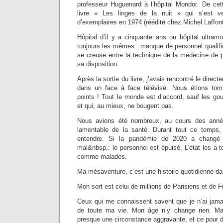
professeur Huguenard à l’hôpital Mondor. De cett
livre « Les linges de la nuit » qui s’est v
d’exemplaires en 1974 (réédité chez Michel Laffon
Hôpital d’il y a cinquante ans ou hôpital ultram
toujours les mêmes : manque de personnel qualifié
se creuse entre la technique de la médecine de 
sa disposition.
Après la sortie du livre, j’avais rencontré le direc
dans un face à face télévisé. Nous étions tom
points ! Tout le monde est d’accord, sauf les go
et qui, au mieux, ne bougent pas.
Nous avions été nombreux, au cours des année
lamentable de la santé. Durant tout ce temps, 
entendre. Si la pandémie de 2020 a changé 
mal&nbsp,: le personnel est épuisé. L’état les a
comme malades.
Ma mésaventure, c’est une histoire quotidienne dan
Mon sort est celui de millions de Parisiens et de F
Ceux qui me connaissent savent que je n’ai jam
de toute ma vie. Mon âge n’y change rien. Mais
presque une circonstance aggravante, et ce pour d