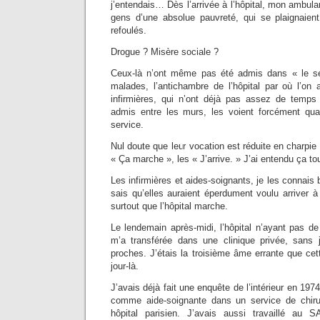
j’entendais… Dès l’arrivée à l’hôpital, mon ambu
gens d’une absolue pauvreté, qui se plaignaient
refoulés.
Drogue ? Misère sociale ?
Ceux-là n’ont même pas été admis dans « le ser
malades, l’antichambre de l’hôpital par où l’o
infirmières, qui n’ont déjà pas assez de temp
admis entre les murs, les voient forcément qua
service.
Nul doute que leur vocation est réduite en charpie
« Ça marche », les « J’arrive. » J’ai entendu ça tou
Les infirmières et aides-soignants, je les connais b
sais qu’elles auraient éperdument voulu arriver
surtout que l’hôpital marche.
Le lendemain après-midi, l’hôpital n’ayant pas de 
m’a transférée dans une clinique privée, sans
proches. J’étais la troisième âme errante que cett
jour-là.
J’avais déjà fait une enquête de l’intérieur en 19
comme aide-soignante dans un service de chirur
hôpital parisien. J’avais aussi travaillé au