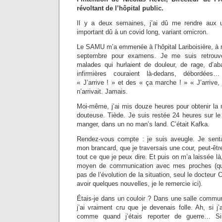
révoltant de l’hôpital public.
Il y a deux semaines, j’ai dû me rendre aux
important dû à un covid long, variant omicron.
Le SAMU m’a emmenée à l’hôpital Lariboisière, à 
septembre pour examens. Je me suis retrouv
malades qui hurlaient de douleur, de rage, d’ab
infirmières couraient là-dedans, débordées…
« J’arrive ! » et des « ça marche ! » « J’arrive, 
n’arrivait. Jamais.
Moi-même, j’ai mis douze heures pour obtenir la 
douteuse. Tiède. Je suis restée 24 heures sur l
manger, dans un no man’s land. C’était Kafka.
Rendez-vous compte : je suis aveugle. Je senta
mon brancard, que je traversais une cour, peut-être ?
tout ce que je peux dire. Et puis on m’a laissée l
moyen de communication avec mes proches (qu’o
pas de l’évolution de la situation, seul le docteu
avoir quelques nouvelles, je le remercie ici).
Étais-je dans un couloir ? Dans une salle comm
j’ai vraiment cru que je devenais folle. Ah, si j
comme quand j’étais reporter de guerre… Si