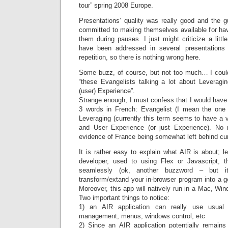
tour” spring 2008 Europe.
Presentations’ quality was really good and the 
committed to making themselves available for hav
them during pauses. I just might criticize a lit
have been addressed in several presentations
repetition, so there is nothing wrong here.
Some buzz, of course, but not too much… I could j
“these Evangelists talking a lot about Leveragin
(user) Experience”.
Strange enough, I must confess that I would have 
3 words in French: Evangelist (I mean the one 
Leveraging (currently this term seems to have a
and User Experience (or just Experience). No 
evidence of France being somewhat left behind cur
It is rather easy to explain what AIR is about; 
developer, used to using Flex or Javascript, t
seamlessly (ok, another buzzword – but i
transform/extand your in-browser program into a g
Moreover, this app will natively run in a Mac, Wi
Two important things to notice:
1) an AIR application can really use usual 
management, menus, windows control, etc
2) Since an AIR application potentially remain