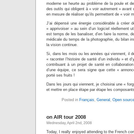
moderne se heurte au problème de la poule et de
des outils qui obligent à « voir autrement » avant q
en mesure de réaliser qu’ils permettent de « voir m
J’ai dépensé une énergie considérable à créer d
« apprivoiser » au sein d’un logiciel réellement u
est temps de les banaliser, d’en faire la norme, de
médicale du temps de la photographie, du bilan ins
la vision continue.
Si, dans les mois ou les années qui viennent, il d
« raconter l’histoire de santé d’un individu » et d
contribuant à un projet de santé en collaborati
d’une équipe, ce sera signe que cette « annon
porté ses fruits !
Dans les jours qui viennent, je choisirai une « fo
et mettre en place étape par étape les composants 
Posted in
Français
,
General
,
Open sourc
on AIR tour 2008
Wednesday, April 2nd, 2008
Today, I really enjoyed attending to the French co