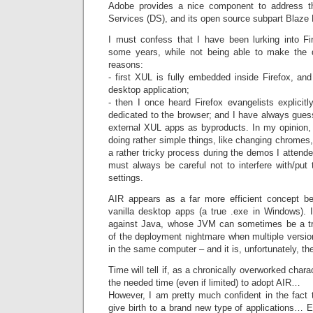
Adobe provides a nice component to address th
Services (DS), and its open source subpart Blaze
I must confess that I have been lurking into F
some years, while not being able to make the d
reasons:
- first XUL is fully embedded inside Firefox, an
desktop application;
- then I once heard Firefox evangelists explicitly
dedicated to the browser; and I have always gues
external XUL apps as byproducts. In my opinion, 
doing rather simple things, like changing chrome
a rather tricky process during the demos I atten
must always be careful not to interfere with/put
settings.
AIR appears as a far more efficient concept b
vanilla desktop apps (a true .exe in Windows). 
against Java, whose JVM can sometimes be a tru
of the deployment nightmare when multiple versio
in the same computer – and it is, unfortunately, th
Time will tell if, as a chronically overworked chara
the needed time (even if limited) to adopt AIR…
However, I am pretty much confident in the fact 
give birth to a brand new type of applications… Ev