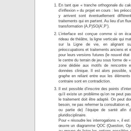
En tant que « tranche orthogonale du cake
d’inflexion » du projet en cours : les préoc
y arrivent sont éventuellement différe
traitements qui en partent. Au lieu d’un flu
transformation (A,P)SO(A’,P’).
L’interface est conçue comme si on éc
rideau de théâtre, la ligne verticale qui m
sur la Ligne de vie, en alignant s
préoccupations et traitements anciens et e
pour leurs versions futures (le nouvel état 
le centre du terrain de jeu sous forme de 
zone dédiée aux motifs de rencontre 
données clinique. Il est alors possible, 
graphe en reliant entre eux les élément
contraire sont en contradiction.
Il est possible d’inscrire des points d’int
qu’il existe un problème qu’on ne peut pa
le traitement doit être adapté. On peut do
besoin, ne pas refermer la consultation et, a
ou partie de) l’équipe de santé afin d
pluridisciplinaire.
Pour « résoudre les interrogations », il est
œuvre un diagramme QOC (Question, Optio
au groupe de lister les options possibles 