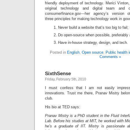
friendly deployment of technology. Merici Vinton
original technology and digital team and 
consumerfinance.gov—her agency’s version of
three principles for making technology work in go
Never build a website that’s too big to fail;
Do open-source when possible, preferably 
Have in-house strategy, design, and tech.
Posted in
English
,
Open source
,
Public health 
Comments »
SixthSense
Friday, February 5th, 2010
I must confess that I am not easily impres
innovations. Trust me there, Pranav Mistry belo
club.
His bio at TED says:
Pranav Mistry is a PhD student in the Fluid Inte
Lab. Before his studies at MIT, he worked with Mi
he’s a graduate of IIT. Mistry is passionate abo