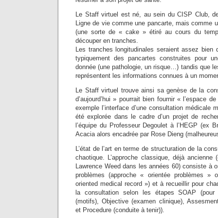
Le Staff virtuel est né, au sein du CISP Club, de 
Ligne de vie comme une pancarte, mais comme un
(une sorte de « cake » étiré au cours du temps
découper en tranches.
Les tranches longitudinales seraient assez bien 
typiquement des pancartes construites pour u
donnée (une pathologie, un risque…) tandis que le
représentent les informations connues à un momen
Le Staff virtuel trouve ainsi sa genèse de la con
d’aujourd’hui » pourrait bien fournir « l’espace de
exemple l’interface d’une consultation médicale 
été explorée dans le cadre d’un projet de reche
l’équipe du Professeur Degoulet à l’HEGP (ex Br
Acacia alors encadrée par Rose Dieng (malheureu
L’état de l’art en terme de structuration de la cons
chaotique. L’approche classique, déjà ancienne 
Lawrence Weed dans les années 60) consiste à org
problèmes (approche « orientée problèmes »
oriented medical record ») et à recueillir pour ch
la consultation selon les étapes SOAP (pour 
(motifs), Objective (examen clinique), Assesment
et Procedure (conduite à tenir)).