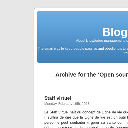
Blog
About knowledge management, ope
The smart way to keep people passive and obedient is to str
wi
Archive for the ‘Open sou
Staff virtuel
Monday, February 19th, 2018
Le Staff virtuel naît du concept de Ligne de vie qu
Il suffira de dire que la Ligne de vie est un outil
personne peut souhaiter « gérer sa santé comme
démarche passe par la matérialisation de l’équipe