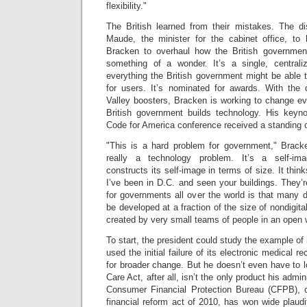
flexibility."
The British learned from their mistakes. The d
Maude, the minister for the cabinet office, to 
Bracken to overhaul how the British government
something of a wonder. It’s a single, centrali
everything the British government might be able t
for users. It’s nominated for awards. With the 
Valley boosters, Bracken is working to change ev
British government builds technology. His keyn
Code for America conference received a standing 
"This is a hard problem for government," Brack
really a technology problem. It’s a self-i
constructs its self-image in terms of size. It think
I’ve been in D.C. and seen your buildings. They’r
for governments all over the world is that many di
be developed at a fraction of the size of nondigit
created by very small teams of people in an open 
To start, the president could study the example of
used the initial failure of its electronic medical 
for broader change. But he doesn’t even have to lo
Care Act, after all, isn’t the only product his admi
Consumer Financial Protection Bureau (CFPB), 
financial reform act of 2010, has won wide plaudit