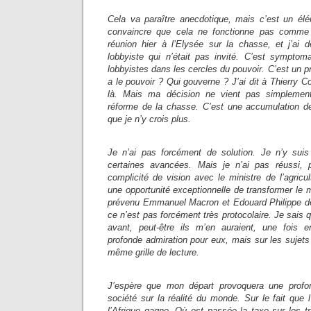
Cela va paraître anecdotique, mais c’est un é
convaincre que cela ne fonctionne pas comme 
réunion hier à l’Elysée sur la chasse, et j’ai 
lobbyiste qui n’était pas invité. C’est sympto
lobbyistes dans les cercles du pouvoir. C’est un 
a le pouvoir ? Qui gouverne ? J’ai dit à Thierry Cos
là. Mais ma décision ne vient pas simplement
réforme de la chasse. C’est une accumulation de
que je n’y crois plus.
Je n’ai pas forcément de solution. Je n’y suis
certaines avancées. Mais je n’ai pas réussi,
complicité de vision avec le ministre de l’agric
une opportunité exceptionnelle de transformer le m
prévenu Emmanuel Macron et Edouard Philippe de
ce n’est pas forcément très protocolaire. Je sais 
avant, peut-être ils m’en auraient, une fois e
profonde admiration pour eux, mais sur les sujets 
même grille de lecture.
J’espère que mon départ provoquera une profon
société sur la réalité du monde. Sur le fait que
l’Afrique gagne. Où est passée la taxe sur les tr