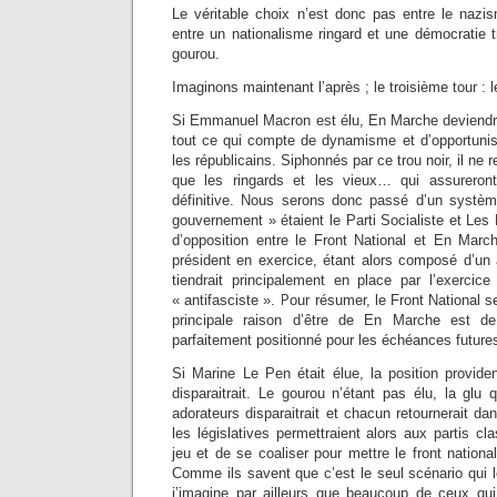
Le véritable choix n’est donc pas entre le nazi
entre un nationalisme ringard et une démocratie tr
gourou.
Imaginons maintenant l’après ; le troisième tour : l
Si Emmanuel Macron est élu, En Marche deviendra
tout ce qui compte de dynamisme et d’opportunis
les républicains. Siphonnés par ce trou noir, il ne 
que les ringards et les vieux… qui assureront 
définitive. Nous serons donc passé d’un systèm
gouvernement » étaient le Parti Socialiste et Le
d’opposition entre le Front National et En March
président en exercice, étant alors composé d’un 
tiendrait principalement en place par l’exercice
« antifasciste ». Pour résumer, le Front National s
principale raison d’être de En Marche est de
parfaitement positionné pour les échéances future
Si Marine Le Pen était élue, la position provid
disparaitrait. Le gourou n’étant pas élu, la glu 
adorateurs disparaitrait et chacun retournerait dan
les législatives permettraient alors aux partis cl
jeu et de se coaliser pour mettre le front nationa
Comme ils savent que c’est le seul scénario qui le
j’imagine par ailleurs que beaucoup de ceux qui 