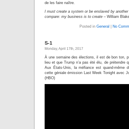
de les faire naître.
I must create a system or be enslaved by another 
compare: my business is to create
– William Blak
Posted in
General
|
No Comm
S-1
Monday, April 17th, 2017
À une semaine des élections, il est de bon ton, p
lieu et que Trump n’a pas été élu, de prétendre 
Aux États-Unis, la méfiance est quand-même 
cette géniale émission Last Week Tonight avec Jo
(HBO)