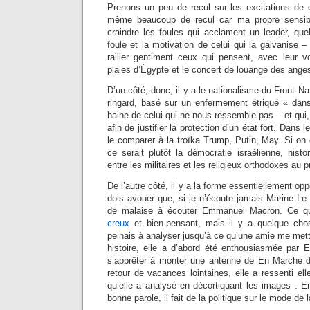
Prenons un peu de recul sur les excitations de 
même beaucoup de recul car ma propre sensibi
craindre les foules qui acclament un leader, que
foule et la motivation de celui qui la galvanise
railler gentiment ceux qui pensent, avec leur vo
plaies d’Ègypte et le concert de louange des ange
D’un côté, donc, il y a le nationalisme du Front N
ringard, basé sur un enfermement étriqué « dans 
haine de celui qui ne nous ressemble pas – et qui,
afin de justifier la protection d’un état fort. Dans
le comparer à la troïka Trump, Putin, May. Si on
ce serait plutôt la démocratie israélienne, histo
entre les militaires et les religieux orthodoxes au p
De l’autre côté, il y a la forme essentiellement o
dois avouer que, si je n’écoute jamais Marine Le
de malaise à écouter Emmanuel Macron. Ce qu’
creux
et bien-pensant, mais il y a quelque cho
peinais à analyser jusqu’à ce qu’une amie me mette
histoire, elle a d’abord été enthousiasmée par
s’apprêter à monter une antenne de En Marche
retour de vacances lointaines, elle a ressenti e
qu’elle a analysé en décortiquant les images :
bonne parole, il fait de la politique sur le mode de 