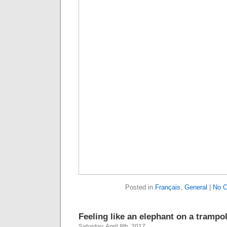
Posted in
Français
,
General
|
No 
Feeling like an elephant on a trampo
Saturday, April 8th, 2017